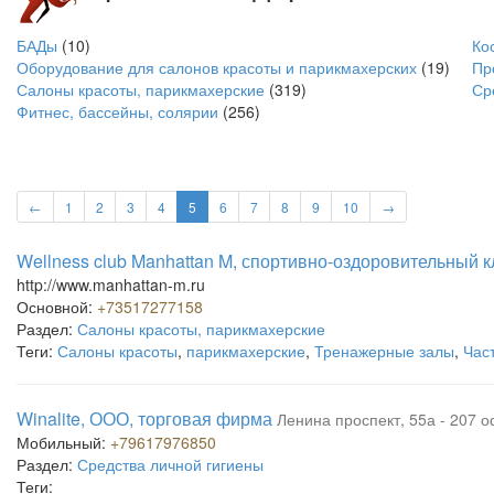
БАДы
(10)
Ко
Оборудование для салонов красоты и парикмахерских
(19)
Пр
Салоны красоты, парикмахерские
(319)
Ср
Фитнес, бассейны, солярии
(256)
←
1
2
3
4
5
6
7
8
9
10
→
Wellness club Manhattan M, спортивно-оздоровительный к
http://www.manhattan-m.ru
Основной:
+73517277158
Раздел:
Салоны красоты, парикмахерские
Теги:
Салоны красоты
,
парикмахерские
,
Тренажерные залы
,
Час
Winalite, ООО, торговая фирма
Ленина проспект, 55а - 207 
Мобильный:
+79617976850
Раздел:
Средства личной гигиены
Теги: