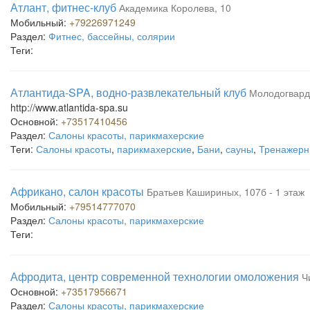
Атлант, фитнес-клуб
Академика Королева, 10
Мобильный:
+79226971249
Раздел:
Фитнес, бассейны, солярии
Теги:
Атлантида-SPA, водно-развлекательный клуб
Молодогвард
http://www.atlantida-spa.su
Основной:
+73517410456
Раздел:
Салоны красоты, парикмахерские
Теги:
Салоны красоты
,
парикмахерские
,
Бани
,
сауны
,
Тренажерн
Африкано, салон красоты
Братьев Кашириных, 107б - 1 этаж
Мобильный:
+79514777070
Раздел:
Салоны красоты, парикмахерские
Теги:
Афродита, центр современной технологии омоложения
Ч
Основной:
+73517956671
Раздел:
Салоны красоты, парикмахерские