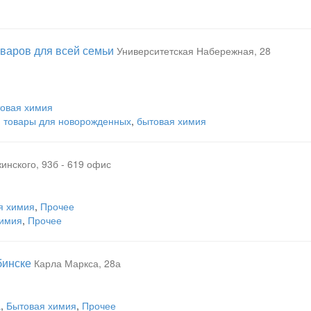
оваров для всей семьи
Университетская Набережная, 28
овая химия
,
товары для новорожденных
,
бытовая химия
инского, 93б - 619 офис
я химия
,
Прочее
химия
,
Прочее
бинске
Карла Маркса, 28а
а
,
Бытовая химия
,
Прочее