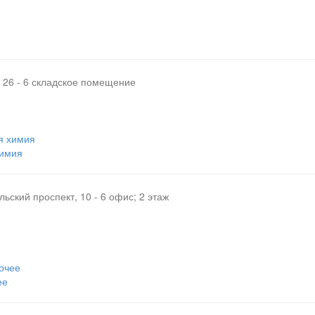
 26 - 6 складское помещение
я химия
химия
ьский проспект, 10 - 6 офис; 2 этаж
очее
ее