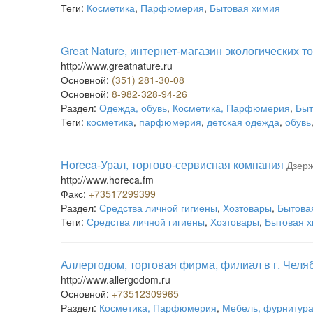
Теги:
Косметика
,
Парфюмерия
,
Бытовая химия
Great Nature, интернет-магазин экологических т
http://www.greatnature.ru
Основной:
(351) 281-30-08
Основной:
8-982-328-94-26
Раздел:
Одежда, обувь
,
Косметика, Парфюмерия
,
Быт
Теги:
косметика
,
парфюмерия
,
детская одежда
,
обувь
Horeca-Урал, торгово-сервисная компания
Дзерж
http://www.horeca.fm
Факс:
+73517299399
Раздел:
Средства личной гигиены
,
Хозтовары
,
Бытова
Теги:
Средства личной гигиены
,
Хозтовары
,
Бытовая 
Аллергодом, торговая фирма, филиал в г. Челя
http://www.allergodom.ru
Основной:
+73512309965
Раздел:
Косметика, Парфюмерия
,
Мебель, фурнитур