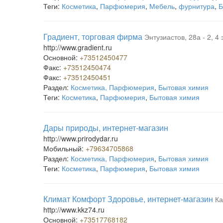
Теги:
Косметика
,
Парфюмерия
,
Мебель
,
фурнитура
,
Б
Градиент, торговая фирма
Энтузиастов, 28а - 2, 4 
http://www.gradient.ru
Основной:
+73512450477
Факс:
+73512450474
Факс:
+73512450451
Раздел:
Косметика, Парфюмерия
,
Бытовая химия
Теги:
Косметика
,
Парфюмерия
,
Бытовая химия
Дары природы, интернет-магазин
http://www.prirodydar.ru
Мобильный:
+79634705868
Раздел:
Косметика, Парфюмерия
,
Бытовая химия
Теги:
Косметика
,
Парфюмерия
,
Бытовая химия
Климат Комфорт Здоровье, интернет-магазин
Ка
http://www.kkz74.ru
Основной:
+73517768182