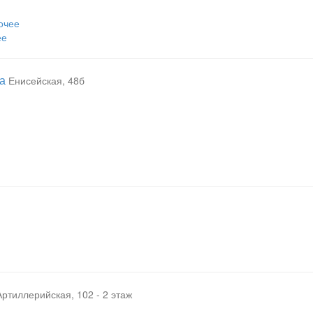
очее
ее
а
Енисейская, 48б
Артиллерийская, 102 - 2 этаж