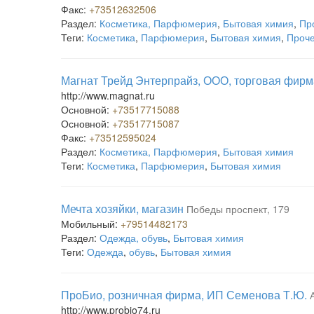
Факс:
+73512632506
Раздел:
Косметика, Парфюмерия
,
Бытовая химия
,
Пр
Теги:
Косметика
,
Парфюмерия
,
Бытовая химия
,
Проч
Магнат Трейд Энтерпрайз, ООО, торговая фирм
http://www.magnat.ru
Основной:
+73517715088
Основной:
+73517715087
Факс:
+73512595024
Раздел:
Косметика, Парфюмерия
,
Бытовая химия
Теги:
Косметика
,
Парфюмерия
,
Бытовая химия
Мечта хозяйки, магазин
Победы проспект, 179
Мобильный:
+79514482173
Раздел:
Одежда, обувь
,
Бытовая химия
Теги:
Одежда
,
обувь
,
Бытовая химия
ПроБио, розничная фирма, ИП Семенова Т.Ю.
http://www.probio74.ru