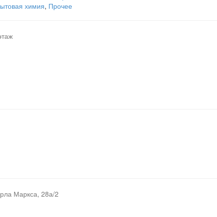
ытовая химия
,
Прочее
этаж
рла Маркса, 28а/2