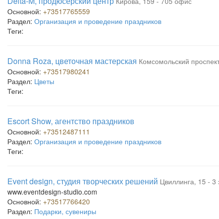
Delta-M, продюсерский центр
Кирова, 159 - 705 офис
Основной:
+73517765559
Раздел:
Организация и проведение праздников
Теги:
Donna Roza, цветочная мастерская
Комсомольский проспект,
Основной:
+73517980241
Раздел:
Цветы
Теги:
Escort Show, агентство праздников
Основной:
+73512487111
Раздел:
Организация и проведение праздников
Теги:
Event design, студия творческих решений
Цвиллинга, 15 - 3
www.eventdesign-studio.com
Основной:
+73517766420
Раздел:
Подарки, сувениры