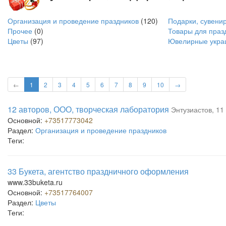
Организация и проведение праздников
(120)
Подарки, сувени
Прочее
(0)
Товары для праз
Цветы
(97)
Ювелирные укра
←
1
2
3
4
5
6
7
8
9
10
→
12 авторов, ООО, творческая лаборатория
Энтузиастов, 11
Основной:
+73517773042
Раздел:
Организация и проведение праздников
Теги:
33 Букета, агентство праздничного оформления
www.33buketa.ru
Основной:
+73517764007
Раздел:
Цветы
Теги: