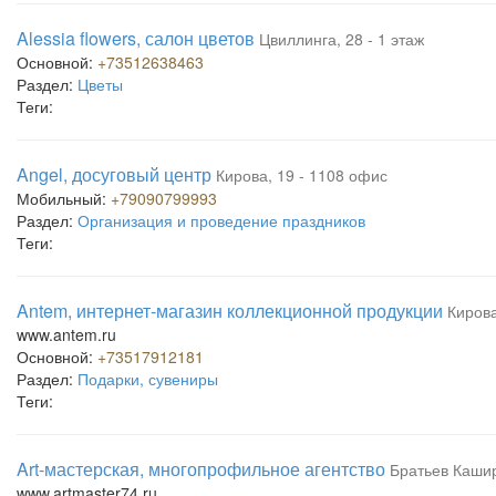
Alessia flowers, салон цветов
Цвиллинга, 28 - 1 этаж
Основной:
+73512638463
Раздел:
Цветы
Теги:
Angel, досуговый центр
Кирова, 19 - 1108 офис
Мобильный:
+79090799993
Раздел:
Организация и проведение праздников
Теги:
Antem, интернет-магазин коллекционной продукции
Кирова
www.antem.ru
Основной:
+73517912181
Раздел:
Подарки, сувениры
Теги:
Art-мастерская, многопрофильное агентство
Братьев Кашир
www.artmaster74.ru