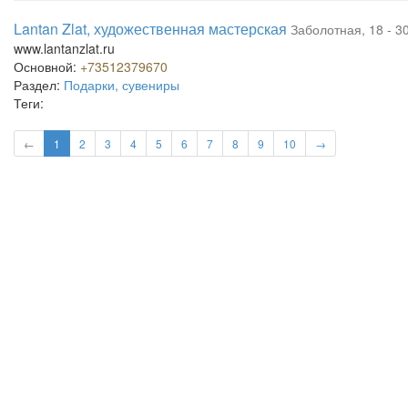
Lantan Zlat, художественная мастерская
Заболотная, 18 - 3
www.lantanzlat.ru
Основной:
+73512379670
Раздел:
Подарки, сувениры
Теги:
←
1
2
3
4
5
6
7
8
9
10
→