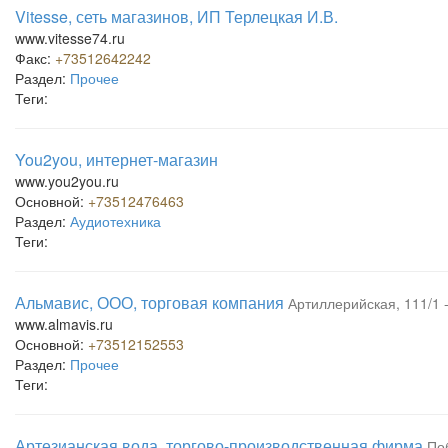
Vitesse, сеть магазинов, ИП Терлецкая И.В.
www.vitesse74.ru
Факс:
+73512642242
Раздел:
Прочее
Теги:
You2you, интернет-магазин
www.you2you.ru
Основной:
+73512476463
Раздел:
Аудиотехника
Теги:
Альмавис, ООО, торговая компания
Артиллерийская, 111/1 
www.almavis.ru
Основной:
+73512152553
Раздел:
Прочее
Теги:
Артезианская вода, торгово-производственная фирма
По