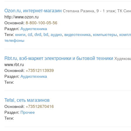
Ozon.ru, интернет-магазин
Степана Разина, 9 - 1 этаж; ТК Си
http://www.ozon.ru
Основной:
8-800-100-05-56
Раздел:
Аудиотехника
Теги:
книги
,
cd
,
dvd
,
bd
,
аудио
,
видеотехника
,
компьютеры
,
комп
телефоны
Rbt.ru, вэб-маркет электроники и бытовой техники
Худякова
www.rbt.ru
Основной:
+73512113939
Раздел:
Аудиотехника
Теги:
Tefal, сеть магазинов
Основной:
+73512670416
Раздел:
Прочее
Теги: