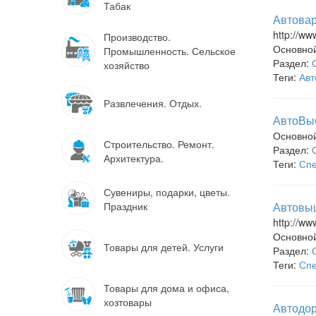
Табак
Автовар
http://ww
Производство.
Основно
Промышленность. Сельское
Раздел:
хозяйство
Теги:
Авт
Развлечения. Отдых.
АвтоВыб
Основно
Строительство. Ремонт.
Раздел:
Архитектура.
Теги:
Спе
Сувениры, подарки, цветы.
Праздник
Автовыш
http://ww
Основно
Товары для детей. Услуги
Раздел:
Теги:
Спе
Товары для дома и офиса,
хозтовары
Автодор