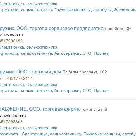
Спецтехника, сельхозтехника
цтехника
,
сельхозтехника
,
Грузовые машины
,
автобусы
,
Электроин
рузчик, ООО, торгово-сервисное предприятие
Линейная, 86
w.tsp-avto.ru
3517298199
Спецтехника, сельхозтехника
цтехника
,
сельхозтехника
,
Автосервисы
,
СТО
,
Прочее
рузчик, ООО, торговый дом
Победы проспект, 102
й:
+73517742114
Спецтехника, сельхозтехника
цтехника
,
сельхозтехника
,
Автосервисы
,
СТО
,
Прочее
АБЖЕНИЕ, ООО, торговая фирма
Томинская, 8
w.awtosnab.ru
3517298808
Спецтехника, сельхозтехника
озапчасти
,
Спецтехника
,
сельхозтехника
,
Грузовые машины
,
автоб