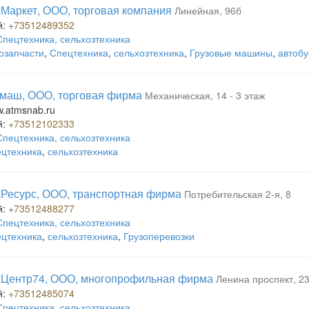
Маркет, ООО, торговая компания
Линейная, 96б
й:
+73512489352
Спецтехника, сельхозтехника
озапчасти
,
Спецтехника
,
сельхозтехника
,
Грузовые машины
,
автоб
маш, ООО, торговая фирма
Механическая, 14 - 3 этаж
w.atmsnab.ru
й:
+73512102333
Спецтехника, сельхозтехника
цтехника
,
сельхозтехника
Ресурс, ООО, транспортная фирма
Потребительская 2-я, 8
й:
+73512488277
Спецтехника, сельхозтехника
цтехника
,
сельхозтехника
,
Грузоперевозки
хЦентр74, ООО, многопрофильная фирма
Ленина проспект, 23
й:
+73512485074
Спецтехника, сельхозтехника