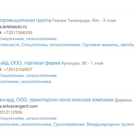
 промышленная группа
Героев Танкограда, 60п - 2 этаж
w.avistaauto.ru
й:
+73517346335
Спецтехника, сельхозтехника
озапчасти
,
Спецтехника
,
сельхозтехника
,
Грузовые машины
,
автоб
айд, ООО, торговая фирма
Культуры, 95 - 1 этаж
й:
+73512102937
Спецтехника, сельхозтехника
цтехника
,
сельхозтехника
нгард, ООО, транспортно-логистическая компания
Дарвина, 
ww.avtoavangard.com
3512112936
Спецтехника, сельхозтехника
цтехника
,
сельхозтехника
,
Грузоперевозки
,
Международные грузоп