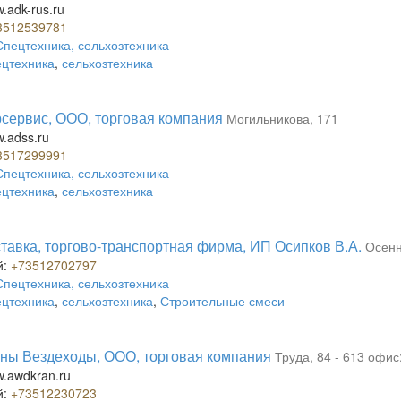
w.adk-rus.ru
3512539781
Спецтехника, сельхозтехника
цтехника
,
сельхозтехника
сервис, ООО, торговая компания
Могильникова, 171
w.adss.ru
3517299991
Спецтехника, сельхозтехника
цтехника
,
сельхозтехника
тавка, торгово-транспортная фирма, ИП Осипков В.А.
Осенн
й:
+73512702797
Спецтехника, сельхозтехника
цтехника
,
сельхозтехника
,
Строительные смеси
ны Вездеходы, ООО, торговая компания
Труда, 84 - 613 офис
w.awdkran.ru
й:
+73512230723