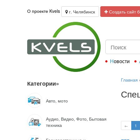
О проекте Kvels
г. Челябинск
Создать сайт 
Новости
Главная
Категории
»
Спец
Авто, мото
Аудио, Видео, Фото, Бытовая
техника
←
1