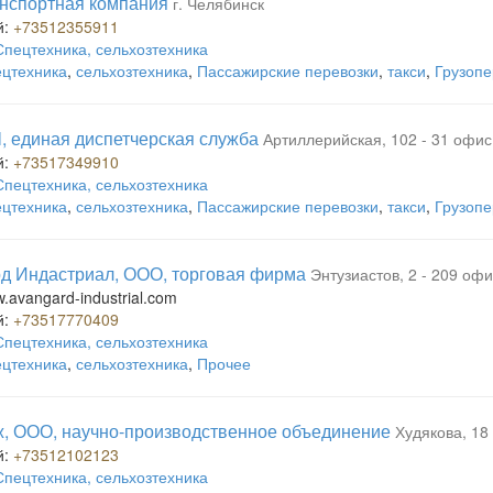
анспортная компания
г. Челябинск
й:
+73512355911
Спецтехника, сельхозтехника
цтехника
,
сельхозтехника
,
Пассажирские перевозки
,
такси
,
Грузопе
l, единая диспетчерская служба
Артиллерийская, 102 - 31 офис
й:
+73517349910
Спецтехника, сельхозтехника
цтехника
,
сельхозтехника
,
Пассажирские перевозки
,
такси
,
Грузопе
д Индастриал, ООО, торговая фирма
Энтузиастов, 2 - 209 оф
w.avangard-industrial.com
й:
+73517770409
Спецтехника, сельхозтехника
цтехника
,
сельхозтехника
,
Прочее
, ООО, научно-производственное объединение
Худякова, 18 
й:
+73512102123
Спецтехника, сельхозтехника