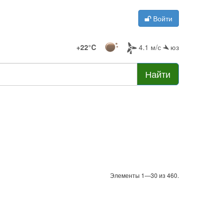
Войти
+22°C
4.1 м/с
юз
Найти
Элементы 1—30 из 460.