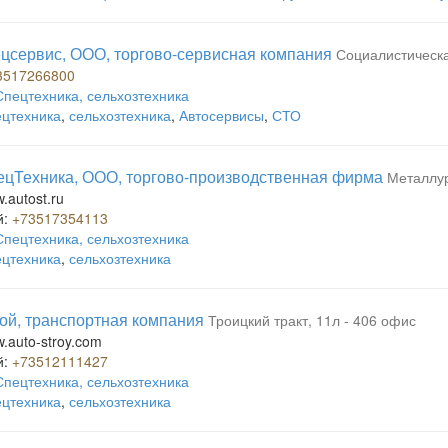
цсервис, ООО, торгово-сервисная компания
Социалистическая
3517266800
Спецтехника, сельхозтехника
цтехника
,
сельхозтехника
,
Автосервисы
,
СТО
цТехника, ООО, торгово-производственная фирма
Металлур
w.autost.ru
й:
+73517354113
Спецтехника, сельхозтехника
цтехника
,
сельхозтехника
ой, транспортная компания
Троицкий тракт, 11л - 406 офис
w.auto-stroy.com
й:
+73512111427
Спецтехника, сельхозтехника
цтехника
,
сельхозтехника