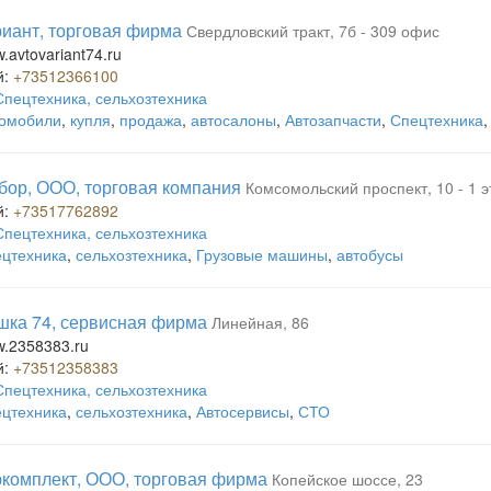
иант, торговая фирма
Свердловский тракт, 7б - 309 офис
w.avtovariant74.ru
й:
+73512366100
Спецтехника, сельхозтехника
омобили
,
купля
,
продажа
,
автосалоны
,
Автозапчасти
,
Спецтехника
ор, ООО, торговая компания
Комсомольский проспект, 10 - 1 э
й:
+73517762892
Спецтехника, сельхозтехника
цтехника
,
сельхозтехника
,
Грузовые машины
,
автобусы
ка 74, сервисная фирма
Линейная, 86
w.2358383.ru
й:
+73512358383
Спецтехника, сельхозтехника
цтехника
,
сельхозтехника
,
Автосервисы
,
СТО
комплект, ООО, торговая фирма
Копейское шоссе, 23