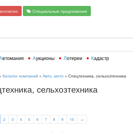
бесплатно
Специальные предложения
Автомания
Аукционы
Лотереи
Кадастр
»
Каталог компаний
»
Авто, мото
»
Спецтехника, сельхозтехника
техника, сельхозтехника
2
3
4
5
6
7
8
9
10
→