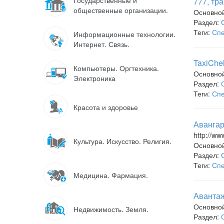
Государственные и
777, тр
общественные организации.
Основно
Раздел:
Теги:
Спе
Информационные технологии.
Интернет. Связь.
TaxiChe
Компьютеры. Оргтехника.
Основно
Электроника
Раздел:
Теги:
Спе
Красота и здоровье
Авангар
http://ww
Культура. Искусство. Религия.
Основно
Раздел:
Теги:
Спе
Медицина. Фармация.
Авантаж
Основно
Недвижимость. Земля.
Раздел: