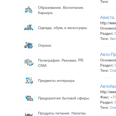
Теги:
Образование. Воспитание.
Карьера.
Ависта,
http://ww
Одежда, обувь и аксессуары
Основно
Раздел:
Теги:
Авт
Охрана.
Авто-Пр
Основно
Полиграфия. Реклама. PR.
Раздел:
СМИ.
Теги:
Спе
Предметы интерьера
АвтоАва
http://w
Факс:
+7
Предприятия бытовой сферы.
Раздел:
Теги:
Спе
Продукты питания. Напитки.