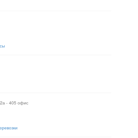
усы
2а - 405 офис
еревозки