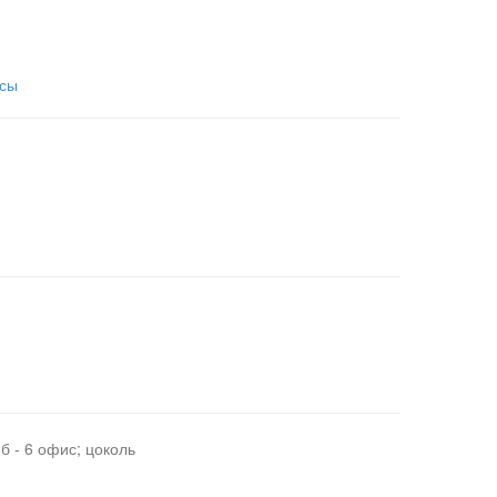
усы
б - 6 офис; цоколь