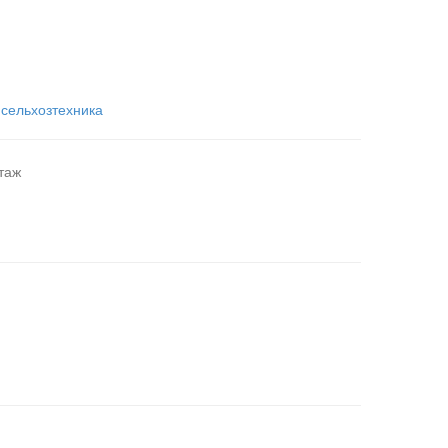
,
сельхозтехника
таж