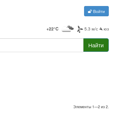
Войти
+22°C
5.3 м/с
юз
Найти
Элементы 1—2 из 2.