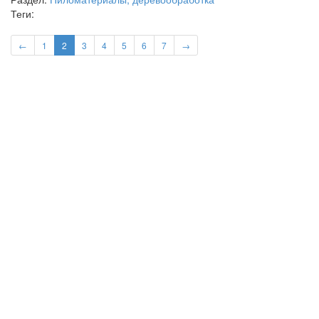
Теги:
←
1
2
3
4
5
6
7
→