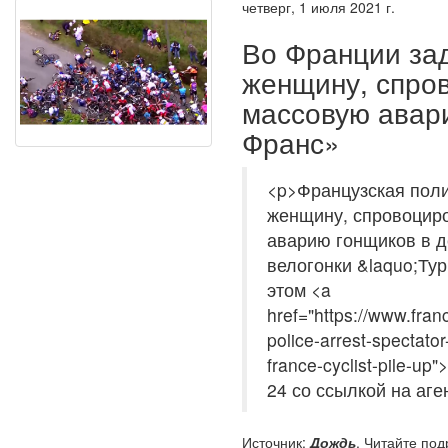
четверг, 1 июля 2021 г.
Во Франции за
женщину, спро
массовую авар
Франс»
<p>Французская пол
женщину, спровоцир
аварию гонщиков в д
велогонки &laquo;Тур
этом <a
href="https://www.fra
police-arrest-spectato
france-cyclist-pile-u
24 со ссылкой на аге
Источник:
Дождь
. Читайте под