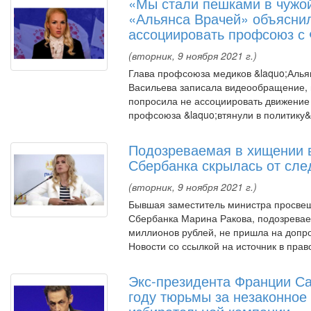
«Мы стали пешками в чужой
«Альянса Врачей» объясни
ассоциировать профсоюз с
(вторник, 9 ноября 2021 г.)
Глава профсоюза медиков &laquo;Алья
Васильева записала видеообращение, 
попросила не ассоциировать движение 
профсоюза &laquo;втянули в политику&ra
Подозреваемая в хищении 
Сбербанка скрылась от сле
(вторник, 9 ноября 2021 г.)
Бывшая заместитель министра просвещ
Сбербанка Марина Ракова, подозревае
миллионов рублей, не пришла на допр
Новости со ссылкой на источник в пра
Экс-президента Франции Са
году тюрьмы за незаконно