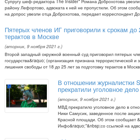
Супругу шеф-редактора The Insider* Романа Доброхотова увезли
району Лефортово, адвоката к ней не пропустили. Об этом сооб
на допрос увезли отца Доброхотова, передает корреспондент До
Пятерых членов ИГ приговорили к срокам до 2
терактов в Москве
(вторник, 9 ноября 2021 г.)
Второй западный окружной военный суд приговорил пятерых чле
государства&raquo; (организация признана террористической и 
лишения свободы от 18 до 25 лет за подготовку терактов в Москве
В отношении журналистки S
прекратили уголовное дело
(вторник, 9 ноября 2021 г.)
МВД прекратило уголовное дело в отно
Ники Самусик, заведенное после акции
Красной площади. Об этом сообщает &
Инфо&raquo;*&nbsp;со ссылкой на адво