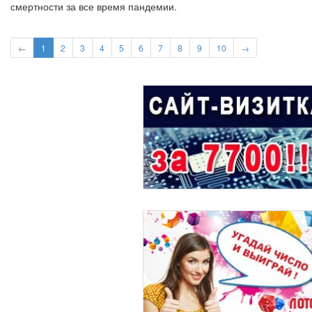
смертности за все время пандемии.
←
1
2
3
4
5
6
7
8
9
10
→