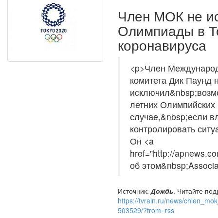
Член МОК не и
Олимпиады в То
коронавируса
<p>Член Международ
комитета Дик Паунд 
исключил&nbsp;возм
летних Олимпийских и
случае,&nbsp;если в
контролировать ситу
Он <a
href="http://apnews
об этом&nbsp;Associa
Источник:
Дождь
. Читайте под
https://tvrain.ru/news/chlen_mo
503529/?from=rss