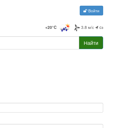
Войти
+20°C
3.8 м/с
cз
Найти