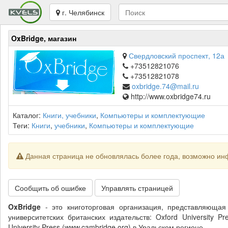
г. Челябинск
OxBridge, магазин
Свердловский проспект, 12а
+73512821076
+73512821078
oxbridge.74@mail.ru
http://www.oxbridge74.ru
Каталог:
Книги, учебники
,
Компьютеры и комплектующие
Теги:
Книги
,
учебники
,
Компьютеры и комплектующие
Данная страница не обновлялась более года, возможно ин
Сообщить об ошибке
Управлять страницей
OxBridge
- это книготорговая организация, представляющая
университетских британских издательств: Oxford University P
University Press (www.cambridge.org) в Уральском регионе.