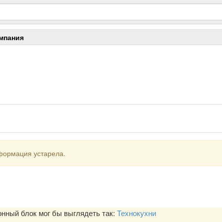
мпания
формация устарела.
ный блок мог бы выглядеть так:
Технокухни