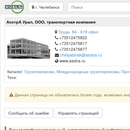
г. Челябинск
АсстрА Урал, ООО, транспортная компания
Труда, 84 - 618 офис
+73512475822
+73512475817
+73512475877
chelyabinsk@asstra.ru
www.asstra.ru
Каталог:
Грузоперевозки
,
Международные грузоперевозки
,
Про
Теги:
Данная страница не обновлялась более года, возможно ин
Сообщить об ошибке
Управлять страницей
Ваш многофункциональный, самоуправляемый информацио