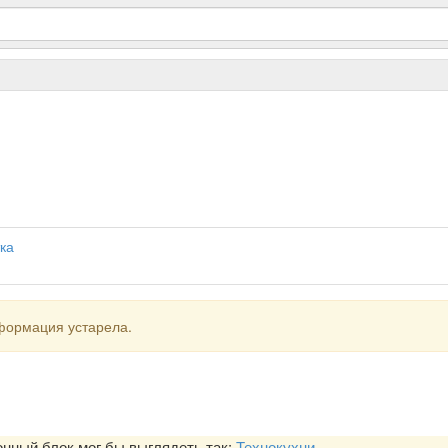
ка
формация устарела.
ный блок мог бы выглядеть так:
Технокухни