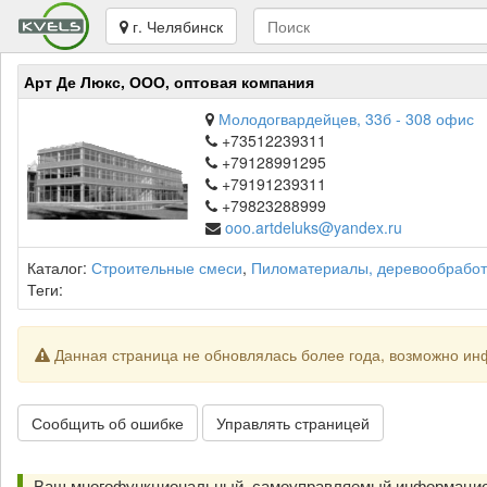
г. Челябинск
Арт Де Люкс, ООО, оптовая компания
Молодогвардейцев, 33б - 308 офис
+73512239311
+79128991295
+79191239311
+79823288999
ooo.artdeluks@yandex.ru
Каталог:
Строительные смеси
,
Пиломатериалы, деревообработ
Теги:
Данная страница не обновлялась более года, возможно ин
Сообщить об ошибке
Управлять страницей
Ваш многофункциональный, самоуправляемый информацион