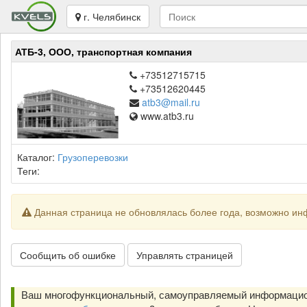
г. Челябинск
АТБ-3, ООО, транспортная компания
+73512715715
+73512620445
atb3@mail.ru
www.atb3.ru
Каталог:
Грузоперевозки
Теги:
Данная страница не обновлялась более года, возможно ин
Сообщить об ошибке
Управлять страницей
Ваш многофункциональный, самоуправляемый информацион